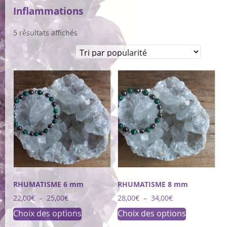
Inflammations
5 résultats affichés
RHUMATISME 6 mm
RHUMATISME 8 mm
Plage
Plage
22,00
€
–
25,00
€
28,00
€
–
34,00
€
de
de
Ce
Ce
Choix des options
Choix des options
prix :
prix :
produit
produit
22,00€
28,00€