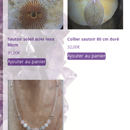
être
choisies
sur
la
page
du
produit
Sautoir soleil acier inox
Collier sautoir 80 cm doré
80cm
32,00
€
31,00
€
Ajouter au panier
Ajouter au panier