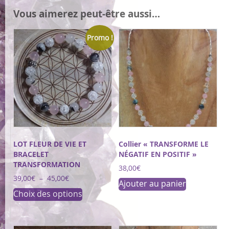
Vous aimerez peut-être aussi…
Promo !
LOT FLEUR DE VIE ET
Collier « TRANSFORME LE
BRACELET
NÉGATIF EN POSITIF »
TRANSFORMATION
38,00
€
Plage
39,00
€
–
45,00
€
Ajouter au panier
de
Ce
Choix des options
prix :
produit
39,00€
a
à
45,00€
plusieurs