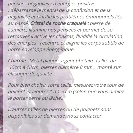
pensées négatives en énergies positives
,
d
ébarrasse le mental de la confusion et de la
négativité et clarifie les problèmes émotionnels liés
au passé,
Cristal de roche craquelé :
pierre de
Lumière, illumine nos pensées et permet de se
retrouver
il active les chakras, fluidifie la circulation
des énergies , recentre et aligne les corps subtils de
notre enveloppe énergétique.
Charme
: Métal plaqué argent tibétain,
Taille : de
15cm à 18cm, pierres diamètre 8 mm ,
monté sur
élastique de qualité
Pour bien choisir votre taille, mesurez votre tour de
poignet et ajoutez 1 à 1,5 cm (selon que vous aimiez
le porter serré ou lâche).
D’autres tailles de pierres ou de poignets sont
disponibles sur demande, nous contacter