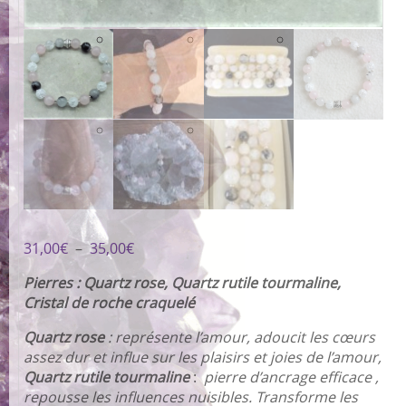
Plage
31,00
€
–
35,00
€
de
Pierres : Quartz rose, Quartz rutile tourmaline,
prix :
Cristal de roche craquelé
31,00€
à
Quartz rose
:
représente l’amour, adoucit les cœurs
35,00€
assez dur et influe sur les plaisirs et joies de l’amour,
Quartz rutile tourmaline
:
pierre d’ancrage efficace ,
repousse les influences nuisibles. Transforme les