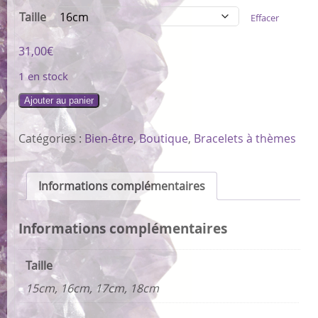
Taille
Effacer
31,00
€
1 en stock
Ajouter au panier
Catégories :
Bien-être
,
Boutique
,
Bracelets à thèmes
Informations complémentaires
Informations complémentaires
Taille
15cm, 16cm, 17cm, 18cm