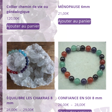
Collier chemin de vie ou
MÉNOPAUSE 6mm
généalogique
21,00
€
120,00
€
Ajouter au panier
Ajouter au panier
ÉQUILIBRE LES CHAKRAS 8
CONFIANCE EN SOI 8 mm
mm
Plage
26,00
€
–
28,00
€
de
Plage
28,00
€
–
29,00
€
Ce