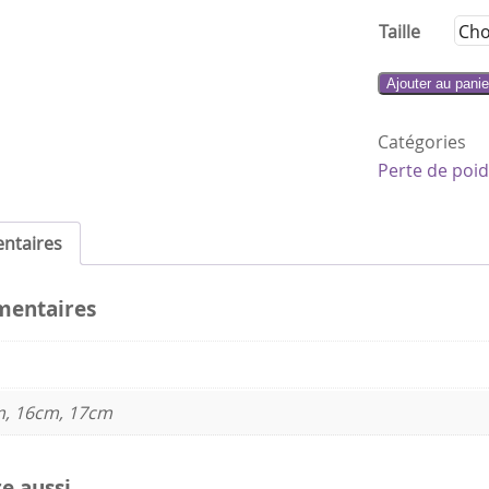
Taille
quantité
Ajouter au panie
de
CALME
Catégori
ET
Perte de poid
SÉRÉNITÉ
8
mm
ntaires
mentaires
, 16cm, 17cm
re aussi…