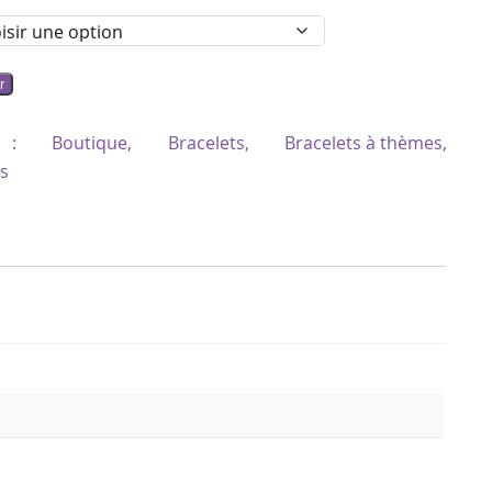
r
es :
Boutique
,
Bracelets
,
Bracelets à thèmes
,
s