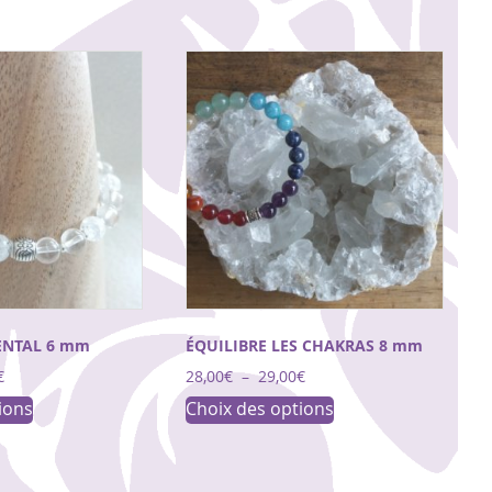
MENTAL 6 mm
ÉQUILIBRE LES CHAKRAS 8 mm
Plage
Plage
€
28,00
€
–
29,00
€
de
de
Ce
Ce
ions
Choix des options
prix :
prix :
produit
produit
22,00€
28,00€
a
a
à
à
24,00€
29,00€
plusieurs
plusieurs