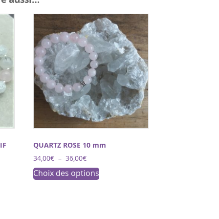
IF
QUARTZ ROSE 10 mm
Plage
34,00
€
–
36,00
€
de
Ce
Choix des options
prix :
produit
34,00€
a
à
36,00€
plusieurs
variations.