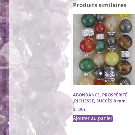
variation
Produits similaires
Les
options
peuvent
être
choisies
sur
la
page
du
produit
ABONDANCE, PROSPÉRITÉ
,RICHESSE, SUCCÈS 8 mm
32,00
€
Ajouter au panier