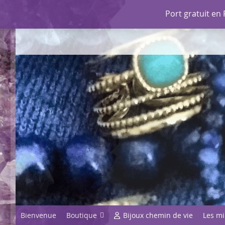
Port gratuit en
Mentions légales
Conditions Générales de Vente
Con
Bienvenue
Boutique
Bijoux chemin de vie
Les m