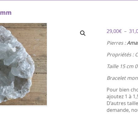
8 mm
29,00
€
–
31,
Pierres :
Amaz
Propriétés : 
Taille 15 cm 
Bracelet mont
Pour bien cho
ajoutez 1 à 1
D’autres tail
demande, nou