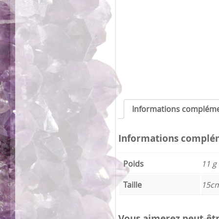
Informations compléme
Informations complé
Poids
11 g
Taille
15cm
Vous aimerez peut-êt