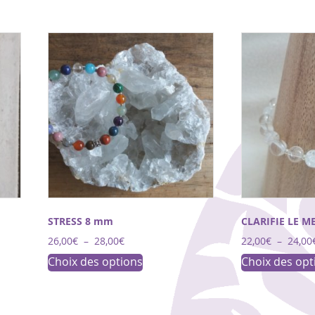
s.
Les
options
peuvent
être
choisies
sur
la
page
du
produit
STRESS 8 mm
CLARIFIE LE 
Plage
26,00
€
–
28,00
€
22,00
€
–
24,00
de
Ce
Choix des options
Choix des opt
prix :
produit
26,00€
a
à
28,00€
plusieurs