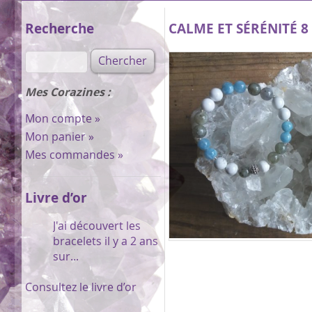
Recherche
CALME ET SÉRÉNITÉ 
Mes Corazines :
Mon compte »
Mon panier »
Mes commandes »
Livre d’or
J’ai commandé un
bracelet « sclérose
en plaques » pour
ma grande...
Consultez le livre d’or