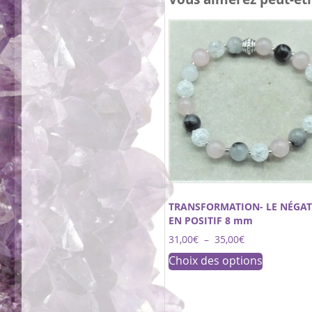
TRANSFORMATION- LE NÉGAT
EN POSITIF 8 mm
Plage
31,00
€
–
35,00
€
de
Ce
Choix des options
prix :
produit
31,00€
a
à
35,00€
plusieurs