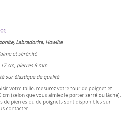
Plage
00
€
de
onite, Labradorite, Howlite
prix :
29,00€
Calme et sérénité
à
31,00€
0 17 cm, pierres 8 mm
é sur élastique de qualité
isir votre taille, mesurez votre tour de poignet et
,5 cm (selon que vous aimiez le porter serré ou lâche).
les de pierres ou de poignets sont disponibles sur
s contacter