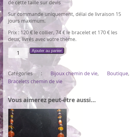
de cette taille sur devis
Sur commande uniquement, délai de livraison 15
jours maximum.
Prix : 120 € le collier, 74 € le bracelet et 170 € les
deux, livrés avec votre thème.
quantité
Ajouter au panier
de
Bracelet
chemin
Catégories :
Bijoux chemin de vie
,
Boutique
,
de
Bracelets chemin de vie
vie
ou
généalogique
Vous aimerez peut-être aussi…