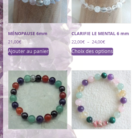
MÉNOPAUSE 6mm
CLARIFIE LE MENTAL 6 mm
Plage
21,00
€
22,00
€
–
24,00
€
de
Ce
Ajouter au panier
Choix des options
prix :
produit
22,00€
a
à
24,00€
plusieurs
variations.
Les
options
peuvent
être
choisies
sur
la
page